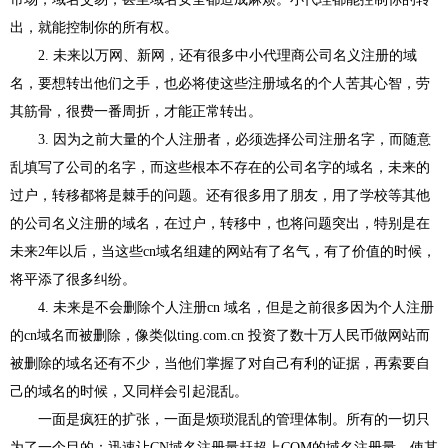
出，就能控制你的所有权。
2.
未来以万网、新网，还有很多中小代理商公司名义注册的域
名，要想转出他们之手，也必将使这些注册域名的个人苦其心智，劳
其筋骨，很费一番周折，才能正常转出。
3.
因为之前大量的个人注册者，必须选择公司注册名字，而随意
乱填写了公司的名字，而这些根本不存在的公司名字的域名，未来的
过户，转移都将是棘手的问题。还有很多用了朋友，用了学校等其他
的公司名义注册的域名，在过户，转移中，也将问题突出，特别是在
未来
2
年以后，当这些
cn
域名组建的网站有了名气，有了价值的时候，
将平添了很多纠纷。
4.
未来是不会删除个人注册
cn
域名，但是之前很多因为个人注册
的
cn
域名而被删除，像类似
ting.com.cn
投资了数十万人民币做网站而
被删除的域名还有不少，当他们掌握了对自己有利的证据，再索要自
己的域名的时候，又同样会引起混乱。
一面是疯狂的扩张，一面是烦琐混乱的管理体制。所有的一切只
为了一个目的：迅速让
CN
域名注册量赶超上
COM
的域名注册量，使其