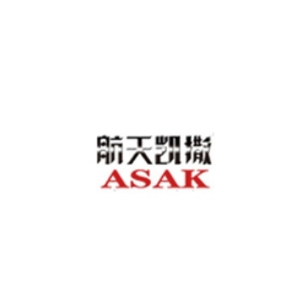
万域膜结构
航天凯撒