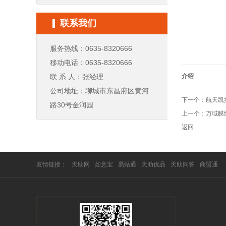
联系我们
服务热线：0635-8320666
移动电话：0635-8320666
联 系 人：张经理
介绍
公司地址：聊城市东昌府区黄河
下一个：
航天凯
路30号金润园
上一个：
万域膜
返回
友情链接：
天助网
如意宝
易站通
天助优品
天助问答
商盟通