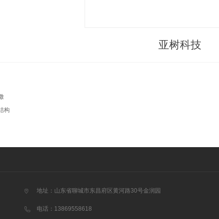
亚树科技
撒
结构
地址：山东省聊城市东昌府区黄河路30号金润园
电话：13869558618